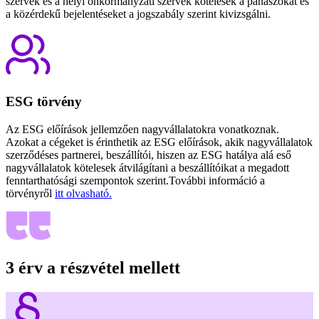
szervek és a helyi önkormányzati szervek kötelesek a panaszokat és
a közérdekű bejelentéseket a jogszabály szerint kivizsgálni.
ESG törvény
Az ESG előírások jellemzően nagyvállalatokra vonatkoznak.
Azokat a cégeket is érinthetik az ESG előírások, akik nagyvállalatok
szerződéses partnerei, beszállítói, hiszen az ESG hatálya alá eső
nagyvállalatok kötelesek átvilágítani a beszállítóikat a megadott
fenntarthatósági szempontok szerint.További információ a
törvényről
itt olvasható.
3 érv a részvétel mellett