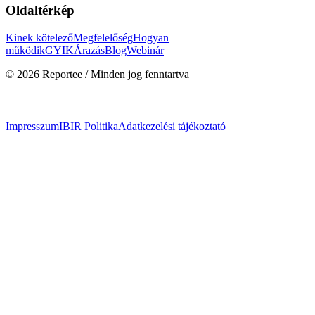
Oldaltérkép
Kinek kötelező
Megfelelőség
Hogyan
működik
GYIK
Árazás
Blog
Webinár
© 2026 Reportee / Minden jog fenntartva
Impresszum
IBIR Politika
Adatkezelési tájékoztató