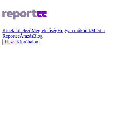
Kinek kötelező
Megfelelőség
Hogyan működik
Miért a
Reportee
Árazás
Blog
Kipróbálom
HU